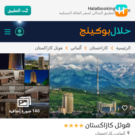
Halalbooking
ثبّت التطبيق
التطبيق المثالي لسفر العائلة المسلمة
الرئيسية
كازاخستان
ألماتي
هوتل كازاكستان
146 صورة إضافية
هوتل كازاكستان
ألماتي، كازاخستان