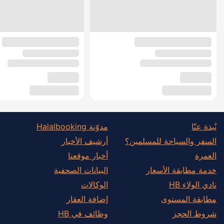
نُبذة عنّا
مدوّنة Halalbooking
السفر والسياحة للمسلمين؟
أرشيف الأخبار
العمرة
أخبار موقعنا
خدمة مطابقة الأسعار
البيانات الصحفية
نادي الولاء HB
الوكالات
مطابقة المستوى
إضافة العقار
شروط الحجز
وظائف في HB