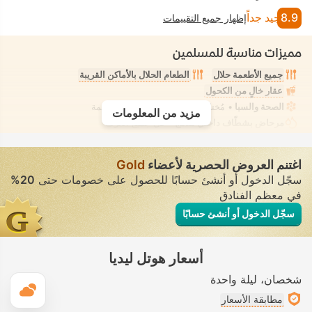
8.9
جيد جداً
إظهار جميع التقييمات
مميزات مناسبة للمسلمين
جميع الأطعمة حلال
الطعام الحلال بالأماكن القريبة
عقار خالٍ من الكحول
الصحة والسبا
• مُختلط • ملابس السباحة المحتشمة
مزيد من المعلومات
مرحاض بشطّاف داخلي مدمج
• في جميع الغرف
اغتنم العروض الحصرية لأعضاء
Gold
سجّل الدخول أو أنشئ حسابًا للحصول على خصومات حتى
20%
في معظم الفنادق
سجّل الدخول أو أنشئ حسابًا
أسعار هوتل ليديا
شخصان
ليلة واحدة
ال
مطابقة الأسعار