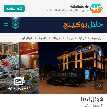
Halalbooking
ثبّت التطبيق
التطبيق المثالي لسفر العائلة المسلمة
الرئيسية
تركيا
إيجة
موغلا
فتحية
هوتل ليديا
15 صورة إضافية
هوتل ليديا
فتحية، تركيا