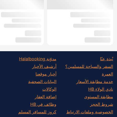
نُبذة عنّا
مدوّنة Halalbooking
السفر والسياحة للمسلمين؟
أرشيف الأخبار
العمرة
أخبار موقعنا
خدمة مطابقة الأسعار
البيانات الصحفية
نادي الولاء HB
الوكالات
مطابقة المستوى
إضافة العقار
شروط الحجز
وظائف في HB
الخصوصية وملفات الارتباط
كروز للمسافر المسلم