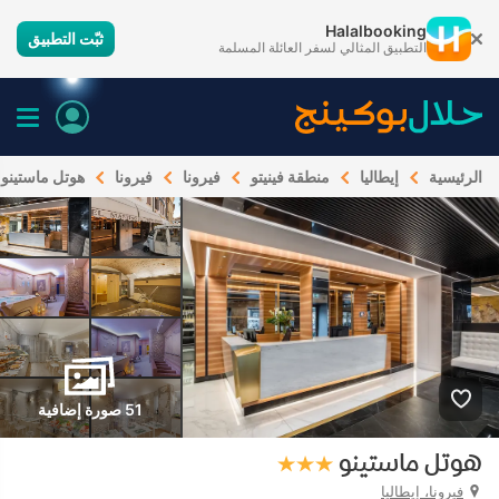
Halalbooking
ثبّت التطبيق
التطبيق المثالي لسفر العائلة المسلمة
الرئيسية
إيطاليا
منطقة فينيتو
فيرونا
فيرونا
هوتل ماستينو
51 صورة إضافية
هوتل ماستينو
فيرونا، إيطاليا