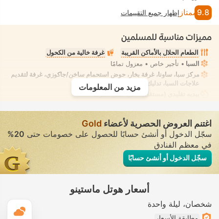
9.8
ممتاز
إظهار جميع التقييمات
مميزات مناسبة للمسلمين
الطعام الحلال بالأماكن القريبة
غرفة خالية من الكحول
السبا
• تأجير خاص • معزول تمامًا
مركز سبا، ساونا، غرفة بخار، حوض استحمام ساخن/جاكوزي، غرفة لتقديم
علاجات السبا، تدليك
• تأجير خاص • معزول تمامًا
مزيد من المعلومات
بيديه تقليدي (مستقل)
• في جميع الغرف
اغتنم العروض الحصرية لأعضاء
Gold
سجّل الدخول أو أنشئ حسابًا للحصول على خصومات حتى
20%
في معظم الفنادق
سجّل الدخول أو أنشئ حسابًا
أسعار هوتل ماستينو
شخصان
ليلة واحدة
ال
مطابقة الأسعار