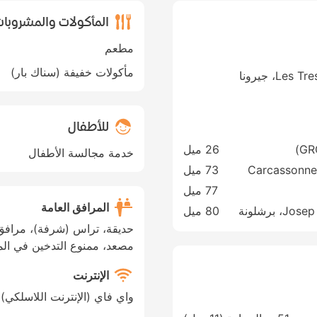
المأكولات والمشروبا
مطعم
مأكولات خفيفة (سناك بار)
Les Tres Cases s/n، Avinyonet de Puigventos، جيرونا
للأطفال
26 ميل
خدمة مجالسة الأطفال
Carcassonne
73 ميل
77 ميل
المرافق العامة
Josep Tarradellas Barcelona-El Prat Airport، برشلونة
80 ميل
حديقة، تراس (شرفة)، مرافق 
مصعد، ممنوع التدخين في الم
الإنترنت
واي فاي (الإنترنت اللاسلكي)