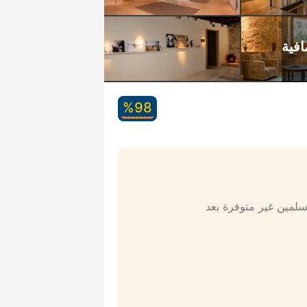
98‏%
مسلمين غير متوفرة بعد