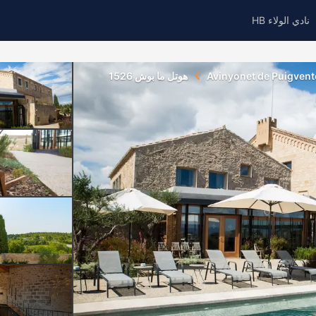
نادي الولاء HB
Avinyonet de Puigven
هوتل ما بوش 1526