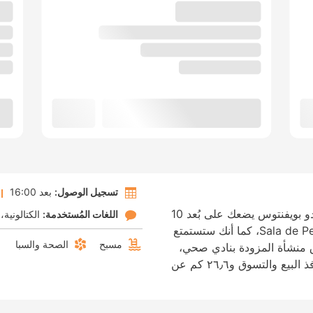
تسجيل الوصول:
بعد 16:00
إن موقع هوتل ما بوش 1526 في أفينيوني دو بويفنتوس يضعك على بُعد 10
اللغات المُستخدمة:
الكتالونية
دقائق بالسيارة من Dalí Joies وSala de Peixateries، كما أنك ستستمتع
مسبح
الصحة والسبا
ق منشأة المزودة بنادي صحي،
تبعد ٢٥٫٢ كم عن مركز جران جونكورا لمنافذ البيع والتسوق و٢٦٫٦ كم عن