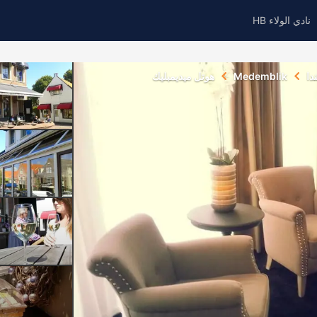
نادي الولاء HB
دا
Medemblik
هوتل ميديمبليك