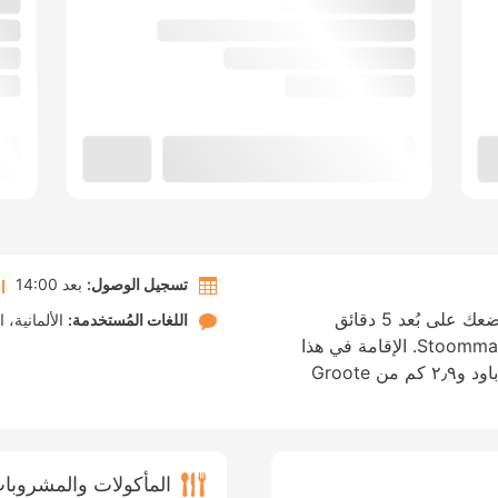
تسجيل الوصول:
بعد 14:00
الإقامة في هوتل ميديمبليك في ميديمبليك تضعك على بُعد 5 دقائق
اللغات المُستخدمة:
الألمانية
ا
بالسيارة من بحيرة آيسل وStoommachine Museum. الإقامة في هذا
الفندق تضعك على بُعد ١٫٨ كم من قلعة رادباود و٢٫٩ كم من Groote
المأكولات والمشروبا