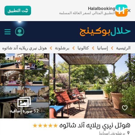
Halalbooking
ثبّت التطبيق
التطبيق المثالي لسفر العائلة المسلمة
الرئيسية
إسبانيا
كتالونيا
برشلونة
هوتل نيري ريلايه آند شاتوه
52 صورة إضافية
هوتل نيري ريلايه آند شاتوه
برشلونة، إسبانيا