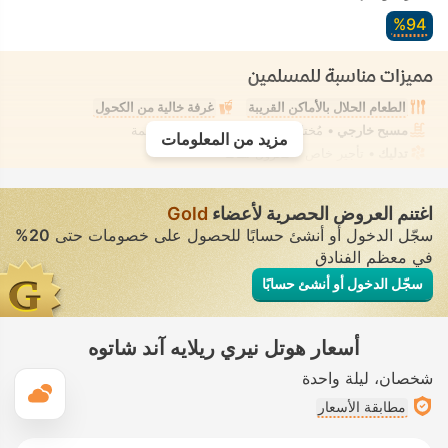
94‏%
مميزات مناسبة للمسلمين
الطعام الحلال بالأماكن القريبة
غرفة خالية من الكحول
مسبح خارجي
• مُختلط • ملابس السباحة المحتشمة
مزيد من المعلومات
تدليك
• تأجير خاص • معزول تمامًا
اغتنم العروض الحصرية لأعضاء
Gold
سجّل الدخول أو أنشئ حسابًا للحصول على خصومات حتى
20%
في معظم الفنادق
سجّل الدخول أو أنشئ حسابًا
أسعار هوتل نيري ريلايه آند شاتوه
شخصان
ليلة واحدة
ال
مطابقة الأسعار