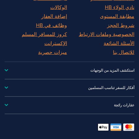
نادي الولاء HB
الوكالات
مطابقة المستوى
إضافة العقار
شروط الحجز
وظائف في HB
الخصوصية وملفات الارتباط
كروز للمسافر المسلم
الأسئلة الشائعة
الإكسترانت
للاتصال بنا
ميزات حصرية
استكشف المزيد من الوجهات
أفكار للسفر تناسب المسلمين
عقارات رائجة