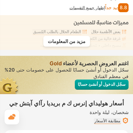
8.8
جيد جداً
إظهار جميع التقييمات
مميزات مناسبة للمسلمين
بعض الأطعمة حلال
الطعام الحلال بالطلب المُسبق
غرفة خالية من الكحول
مزيد من المعلومات
مسبح داخلي
• مُختلط • ملابس السباحة المحتشمة
اغتنم العروض الحصرية لأعضاء
Gold
سجّل الدخول أو أنشئ حسابًا للحصول على خصومات حتى
20%
في معظم الفنادق
سجّل الدخول أو أنشئ حسابًا
أسعار هوليداي إنرس ك م بريديا رآاي آيتش جي
شخصان
ليلة واحدة
ال
مطابقة الأسعار