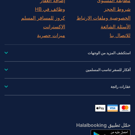
مطابقة المستوى
إضافة العقار
شروط الحجز
وظائف في HB
الخصوصية وملفات الارتباط
كروز للمسافر المسلم
الأسئلة الشائعة
الإكسترانت
للاتصال بنا
ميزات حصرية
استكشف المزيد من الوجهات
أفكار للسفر تناسب المسلمين
عقارات رائجة
حمّل تطبيق Halalbooking