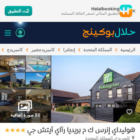
Halalbooking
ثبّت التطبيق
التطبيق المثالي لسفر العائلة المسلمة
الرئيسية
المملكة المتحدة
إنجلترا
كامبريدجشير
كامبريدج
86 صورة إضافية
هوليداي إنرس ك م بريديا رآاي آيتش جي
كامبريدج، المملكة المتحدة