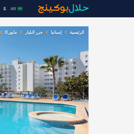
$
AR
الرئيسية
إسبانيا
جزر البليار
مايوركا