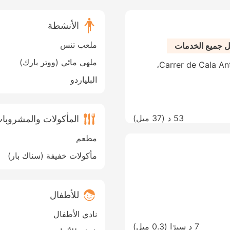
الأنشطة
ملعب تنس
ل جميع الخدمات
ملهى مائي (ووتر بارك)
Carrer de Cala Antena, 23, Calas de Mallorca، Manacor،
البلياردو
53 د (
37 ميل
)
المأكولات والمشروبا
مطعم
مأكولات خفيفة (سناك بار)
للأطفال
نادي الأطفال
7 د سيرًا (0.3 ميل)