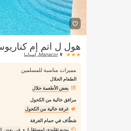
هول ل اتم إم كناريو
Manacor، إسبانيا
stars: 3
مميزات مناسبة للمسلمين
الطعام الحلال
بعض الأطعمة حلال
مرافق خالية من الكحول
غرفة خالية من الكحول
شطّاف في حمام الغرفة
بيديه تقليدي (مستقل)
•
في بعض ا