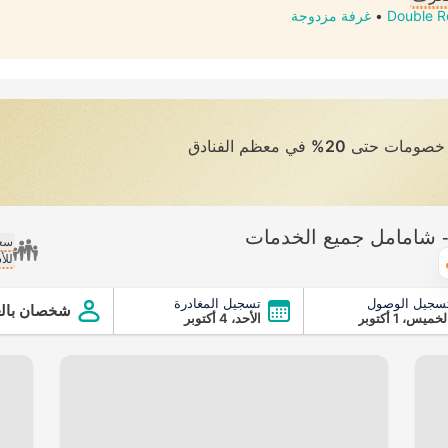
Double Ro
•
غرفة مزدوجة
ى خصومات حتى
20%
في معظم الفنادق
- شامامل جميع الخدمات
سعر
للأ
الطقس
سجيل الوصول
تسجيل المغادرة
يع الخدمات
شخصان بالغ
لخميس، 1 أكتوبر
الأحد، 4 أكتوبر