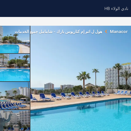
نادي الولاء HB
Manacor
هول ل اتم إم كناريوس بارك - شامامل جميع الخدمات