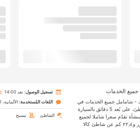
 جميع الخدمات
تسجيل الوصول:
بعد 14:00
ك - شامامل جميع الخدمات في
اللغات المُستخدمة:
الألمانية
ا
ماناكور، ستكون في منشأة قريبة من الشاطئ، على بُعد 5 دقائق بالسيارة
الشاطئ
مسبح
Cala. هذا الفندق منشأة تقدّم سعرا شاملا لجميع
الخدمات، تبعد ١٧ كم عن مرسى كالا دي أور و٢٢٫٤ كم عن شاطئ كالا