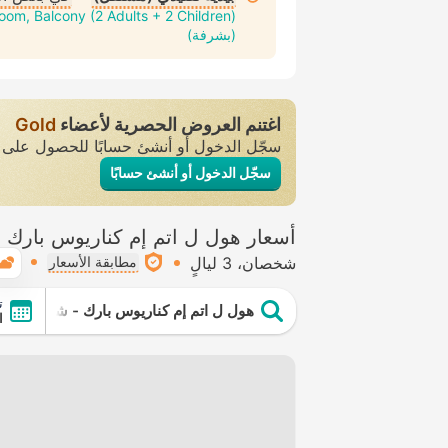
om, Balcony (2 Adults + 2 Children)
(بشرفة)
اغتنم العروض الحصرية لأعضاء
Gold
سجّل الدخول أو أنشئ حسابًا للحصول عل
سجّل الدخول أو أنشئ حسابًا
أسعار هول ل اتم إم كناريوس بارك 
شخصان
3 ليالٍ
مطابقة الأسعار
ت
هول ل اتم إم كناريوس بارك - شامامل جم
ا