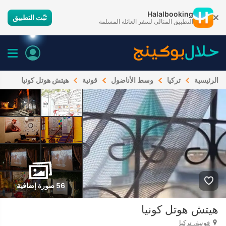
Halalbooking
ثبّت التطبيق
التطبيق المثالي لسفر العائلة المسلمة
الرئيسية
تركيا
وسط الأناضول
قونية
هيتش هوتل كونيا
56 صورة إضافية
هيتش هوتل كونيا
قونية، تركيا