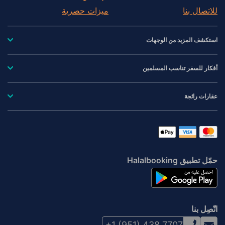
للاتصال بنا
ميزات حصرية
استكشف المزيد من الوجهات
أفكار للسفر تناسب المسلمين
عقارات رائجة
حمّل تطبيق Halalbooking
اتّصِل بنا
+1 (951) 438 7707