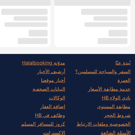
نُبذة عنّا
مدوّنة Halalbooking
السفر والسياحة للمسلمين؟
أرشيف الأخبار
العمرة
أخبار موقعنا
خدمة مطابقة الأسعار
البيانات الصحفية
نادي الولاء HB
الوكالات
مطابقة المستوى
إضافة العقار
شروط الحجز
وظائف في HB
الخصوصية وملفات الارتباط
كروز للمسافر المسلم
الأسئلة الشائعة
الإكسترانت