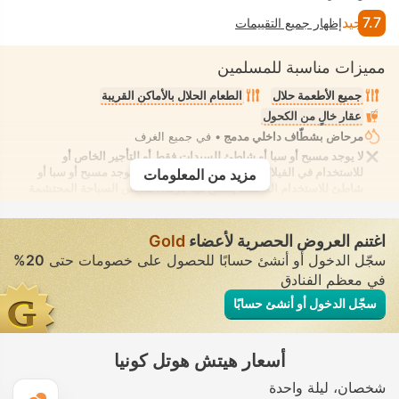
7.7
جيد
إظهار جميع التقييمات
مميزات مناسبة للمسلمين
جميع الأطعمة حلال
الطعام الحلال بالأماكن القريبة
عقار خالٍ من الكحول
مرحاض بشطّاف داخلي مدمج
• في جميع الغرف
لا يوجد مسبح أو سبا أو شاطئ للسيدات فقط أو للتأجير الخاص أو
للاستخدام في الفيلا/الغرفة يوفر الانعزال التام. لا يوجد مسبح أو سبا أو
مزيد من المعلومات
شاطئ للاستخدام المُختلط يُسمح فيه بارتداء ملابس السباحة المحتشمة
اغتنم العروض الحصرية لأعضاء
Gold
سجّل الدخول أو أنشئ حسابًا للحصول على خصومات حتى
20%
في معظم الفنادق
سجّل الدخول أو أنشئ حسابًا
أسعار هيتش هوتل كونيا
شخصان
ليلة واحدة