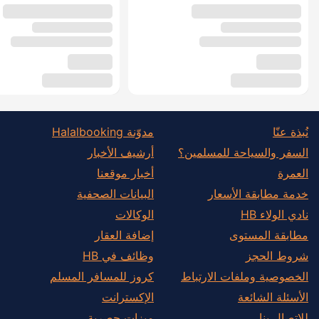
نُبذة عنّا
مدوّنة Halalbooking
السفر والسياحة للمسلمين؟
أرشيف الأخبار
العمرة
أخبار موقعنا
خدمة مطابقة الأسعار
البيانات الصحفية
نادي الولاء HB
الوكالات
مطابقة المستوى
إضافة العقار
شروط الحجز
وظائف في HB
الخصوصية وملفات الارتباط
كروز للمسافر المسلم
الأسئلة الشائعة
الإكسترانت
للاتصال بنا
ميزات حصرية