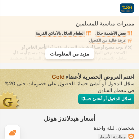
86‏%
مميزات مناسبة للمسلمين
بعض الأطعمة حلال
الطعام الحلال بالأماكن القريبة
غرفة خالية من الكحول
لا يوجد مسبح أو سبا أو شاطئ للسيدات فقط أو للتأجير الخاص أو
للاستخدام في الفيلا/الغرفة يوفر الانعزال التام. لا يوجد مسبح أو سبا أو
مزيد من المعلومات
شاطئ للاستخدام المُختلط يُسمح فيه بارتداء ملابس السباحة المحتشمة
اغتنم العروض الحصرية لأعضاء
Gold
سجّل الدخول أو أنشئ حسابًا للحصول على خصومات حتى
20%
في معظم الفنادق
سجّل الدخول أو أنشئ حسابًا
أسعار هيدلاندز هوتل
شخصان
ليلة واحدة
ال
مطابقة الأسعار