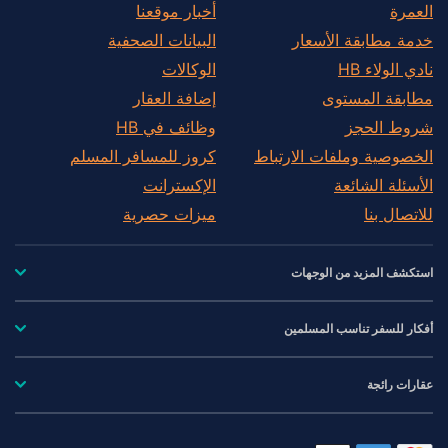
العمرة
أخبار موقعنا
خدمة مطابقة الأسعار
البيانات الصحفية
نادي الولاء HB
الوكالات
مطابقة المستوى
إضافة العقار
شروط الحجز
وظائف في HB
الخصوصية وملفات الارتباط
كروز للمسافر المسلم
الأسئلة الشائعة
الإكسترانت
للاتصال بنا
ميزات حصرية
استكشف المزيد من الوجهات
أفكار للسفر تناسب المسلمين
عقارات رائجة