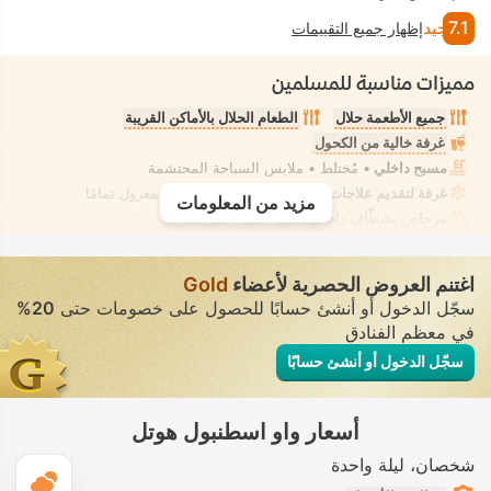
7.1
جيد
إظهار جميع التقييمات
مميزات مناسبة للمسلمين
جميع الأطعمة حلال
الطعام الحلال بالأماكن القريبة
غرفة خالية من الكحول
مسبح داخلي
• مُختلط • ملابس السباحة المحتشمة
غرفة لتقديم علاجات السبا، تدليك
• تأجير خاص • معزول تمامًا
مزيد من المعلومات
مرحاض بشطّاف داخلي مدمج
• في جميع الغرف
اغتنم العروض الحصرية لأعضاء
Gold
سجّل الدخول أو أنشئ حسابًا للحصول على خصومات حتى
20%
في معظم الفنادق
سجّل الدخول أو أنشئ حسابًا
أسعار واو اسطنبول هوتل
شخصان
ليلة واحدة
ال