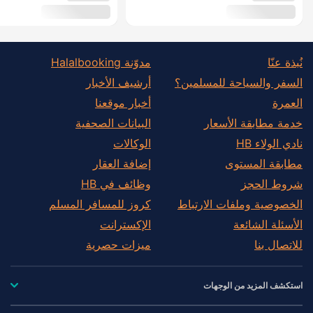
نُبذة عنّا
مدوّنة Halalbooking
السفر والسياحة للمسلمين؟
أرشيف الأخبار
العمرة
أخبار موقعنا
خدمة مطابقة الأسعار
البيانات الصحفية
نادي الولاء HB
الوكالات
مطابقة المستوى
إضافة العقار
شروط الحجز
وظائف في HB
الخصوصية وملفات الارتباط
كروز للمسافر المسلم
الأسئلة الشائعة
الإكسترانت
للاتصال بنا
ميزات حصرية
استكشف المزيد من الوجهات