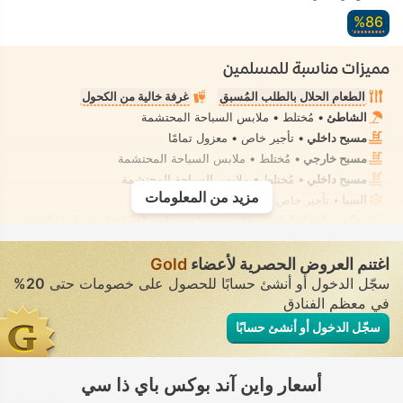
86‏%
مميزات مناسبة للمسلمين
الطعام الحلال بالطلب المُسبق
غرفة خالية من الكحول
الشاطئ
• مُختلط • ملابس السباحة المحتشمة
مسبح داخلي
• تأجير خاص • معزول تمامًا
مسبح خارجي
• مُختلط • ملابس السباحة المحتشمة
مسبح داخلي
• مُختلط • ملابس السباحة المحتشمة
مزيد من المعلومات
السبا
• تأجير خاص • معزول تمامًا
مركز سبا، ساونا، غرفة بخار، حوض استحمام ساخن/جاكوزي، غرفة لتقديم
علاجات السبا
• تأجير خاص • معزول تمامًا
بيديه تقليدي (مستقل)
• في جميع الغرف
اغتنم العروض الحصرية لأعضاء
Gold
سجّل الدخول أو أنشئ حسابًا للحصول على خصومات حتى
20%
في معظم الفنادق
سجّل الدخول أو أنشئ حسابًا
أسعار واين آند بوكس باي ذا سي