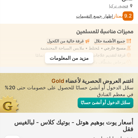
فتحية، تركيا
9.2
ممتاز
إظهار جميع التقييمات
مميزات مناسبة للمسلمين
جميع الأطعمة حلال
غرفة خالية من الكحول
مسبح خارجي
• مُختلط • ملابس السباحة المحتشمة
غرفة لتقديم علاجات السبا
• تأجير خاص • معزول تمامًا
مزيد من المعلومات
مرحاض بشطّاف داخلي مدمج
• في بعض الغرف
اغتنم العروض الحصرية لأعضاء
Gold
سجّل الدخول أو أنشئ حسابًا للحصول على خصومات حتى
20%
في معظم الفنادق
سجّل الدخول أو أنشئ حسابًا
أسعار يوت بوهيم هوتل - بوتيك كلاس - لبالغيس
فقل