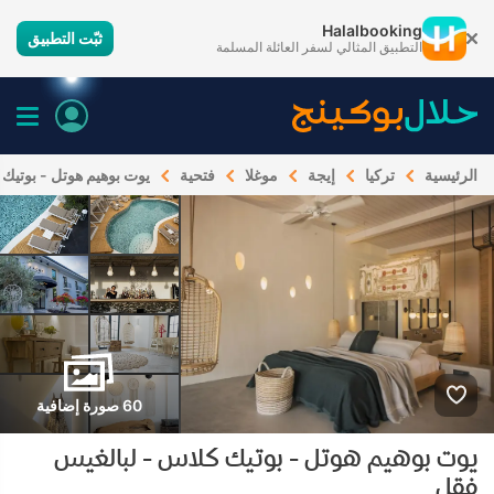
Halalbooking
ثبّت التطبيق
التطبيق المثالي لسفر العائلة المسلمة
الرئيسية
تركيا
إيجة
موغلا
فتحية
يوت بوهيم هوتل - بوتيك
60 صورة إضافية
يوت بوهيم هوتل - بوتيك كلاس - لبالغيس
فقل