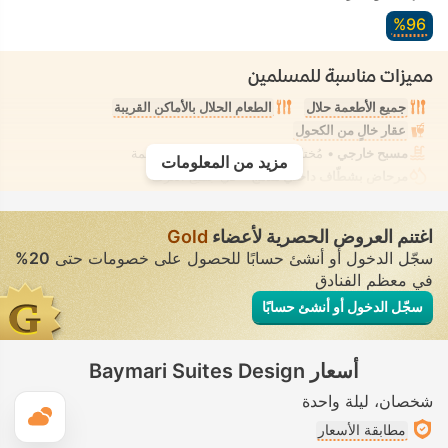
96‏%
مميزات مناسبة للمسلمين
جميع الأطعمة حلال
الطعام الحلال بالأماكن القريبة
عقار خالٍ من الكحول
مسبح خارجي
• مُختلط • ملابس السباحة المحتشمة
مزيد من المعلومات
مرحاض بشطّاف داخلي مدمج
• في جميع الغرف
اغتنم العروض الحصرية لأعضاء
Gold
سجّل الدخول أو أنشئ حسابًا للحصول على خصومات حتى
20%
في معظم الفنادق
سجّل الدخول أو أنشئ حسابًا
أسعار Baymari Suites Design
شخصان
ليلة واحدة
ال
مطابقة الأسعار