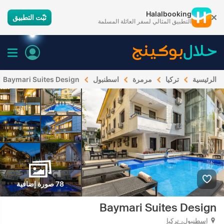
Halalbooking
ثبّت التطبيق
التطبيق المثالي لسفر العائلة المسلمة
الرئيسية
تركيا
مرمرة
اسطنبول
Baymari Suites Design
78 صورة إضافية
Baymari Suites Design
إسطنبول، تركيا