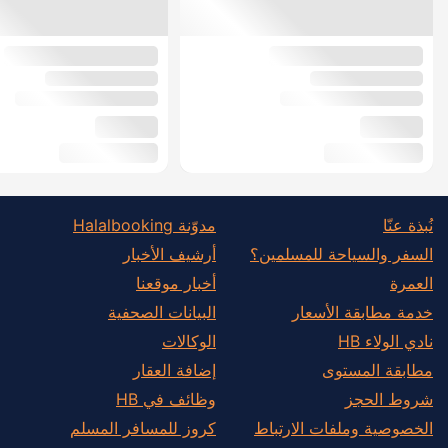
نُبذة عنّا
مدوّنة Halalbooking
السفر والسياحة للمسلمين؟
أرشيف الأخبار
العمرة
أخبار موقعنا
خدمة مطابقة الأسعار
البيانات الصحفية
نادي الولاء HB
الوكالات
مطابقة المستوى
إضافة العقار
شروط الحجز
وظائف في HB
الخصوصية وملفات الارتباط
كروز للمسافر المسلم