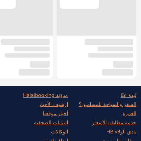
نُبذة عنّا
مدوّنة Halalbooking
السفر والسياحة للمسلمين؟
أرشيف الأخبار
العمرة
أخبار موقعنا
خدمة مطابقة الأسعار
البيانات الصحفية
نادي الولاء HB
الوكالات
مطابقة المستوى
إضافة العقار