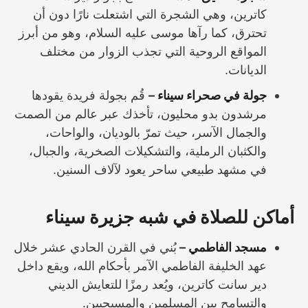
كاترين، وهي الشجرة التي اشتعلت نارًا دون أن
تحترق، كما رآها موسى عليه السلام، وهو من أبرز
المواقع الروحية التي تجذب الزوار من مختلف
الديانات.
جولة في صحراء سيناء –
قُم بجولة فريدة يقودها
مرشدون بدو محليون، تأخذك عبر عالم من الصمت
والجمال الآسر، حيث تمرّ بالوديان، والواحات،
والكثبان الرملية، والتشكيلات الصخرية، والجبال،
في مشهد طبيعي ساحر يعود لآلاف السنين.
أماكن للصلاة في شبه جزيرة سيناء
مسجد الفاطمي –
بُني في القرن الحادي عشر خلال
عهد الخليفة الفاطمي الآمر بأحكام الله، ويقع داخل
دير سانت كاترين، ويُعد رمزًا للتعايش الديني
والتسامح بين المسلمين والمسيحيين.