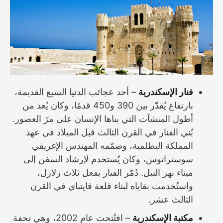
فنار الإسكندرية
– أحد عجائب الدنيا السبع القديمة،
بارتفاع يُقدّر بين 390 و450 قدمًا، وكان يُعد من
أطول المنشآت التي بناها الإنسان على مرّ العصور.
بُني الفنار في القرن الثالث قبل الميلاد في عهد
المملكة البطلمية، وصمّمه المهندس الإغريقي
سوستراتوس، وكان يُستخدم لإرشاد السفن إلى
ميناء نهر النيل. دُمّر الفنار بفعل ثلاث زلازل،
واستُخدمت بقاياه لبناء قلعة قايتباي في القرن
الثالث عشر.
مكتبة الإسكندرية
– افتُتحت عام 2002، وهي تحفة