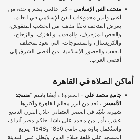
متحف الفن الإسلامي
– كنز عالمي يضم واحدة من
أغنى وأندر مجموعات الفن الإسلامي في العالم.
يعرض المتحف تحفًا مذهلة من الخشب المنقوش،
والجص المزخرف، والمعدن، والخزف، والزجاج،
والكريستال، والمنسوجات، التي تعود لمختلف
الحقب والعصور الإسلامية، من أقصى الشرق إلى
أقصى الغرب.
أماكن الصلاة في القاهرة
جامع محمد علي
– المعروف أيضًا باسم "
مسجد
الألبستر
"، يُعد من أبرز معالم القاهرة وأكثرها
شهرة. شُيّد في العصر العثماني خلال القرن التاسع
عشر، بأمر من محمد علي باشا، حاكم مصر آنذاك،
واستُكمل بناؤه بين عامي 1830 و1848. يتربع
المسجد على قلعة صلاح الدين، ويُطل على المدينة