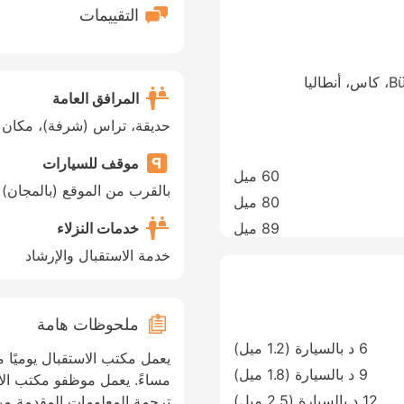
التقييمات
Büyük Çakil Cd.No28 Kas /Antalya, Kas، كاس، أنطاليا
المرافق العامة
حديقة، تراس (شرفة)، مكان 
موقف للسيارات
60 ميل
بالقرب من الموقع (بالمجان)
80 ميل
خدمات النزلاء
89 ميل
خدمة الاستقبال والإرشاد
ملحوظات هامة
6 د بالسيارة (1.2 ميل)
9 د بالسيارة (1.8 ميل)
مساءً. يعمل موظفو مكتب الا
12 د بالسيارة (2.5 ميل)
ترجمة المعلومات المقدمة من 