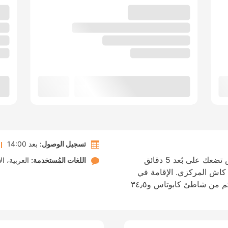
تسجيل الوصول:
بعد 14:00
الإقامة في Kaktus Suites Hotel في كاس تضعك على بُعد 5 دقائق
اللغات المُستخدمة:
العربية
ال
كاش المركزي. الإقامة في
هذه الشقق الفندقية تضعك على بُعد ٢٣٫٣ كم من شاطئ كابوتاس و٣٤٫٥