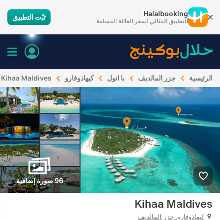
Halalbooking
ثبّت التطبيق
التطبيق المثالي لسفر العائلة المسلمة
الرئيسية
جزر المالديف
با اتول
كيهاذوفارو
Kihaa Maldives
96 صورة إضافية
Kihaa Maldives
كيهاذوفارو، جزر المالديف