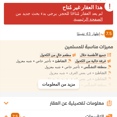
هذا العقار غير مُتاح
لم يعد العقار مُتاحًا للحجز. يرجى بدء بحث جديد من
الصفحة الرئيسية
.
7.5
جيد
إظهار 43 تقييمًا
مميزات مناسبة للمسلمين
جميع الأطعمة حلال
مطعم خالٍ من الكحول
غرفة خالية من الكحول
الشاطئ
• تأجير خاص • شبه معزول
منطقة التشمُّس
• تأجير خاص • شبه معزول
الشاطئ
• في بعض الغرف • شبه معزول
الشاطئ
• في بعض الغرف • معزول جزئيًا
مزيد من المعلومات
منطقة التشمُّس
• في بعض الغرف • معزول تمامًا
منطقة التشمُّس
• في بعض الغرف • شبه معزول
منطقة التشمُّس
• في بعض الغرف • معزول جزئيًا
معلومات تفصيلية عن العقار
الشاطئ
• مُختلط • ملابس السباحة المحتشمة
مسبح داخلي
• تأجير خاص • معزول تمامًا
مسبح خارجي
• في بعض الغرف • معزول تمامًا
التقييمات
جيد
7.5