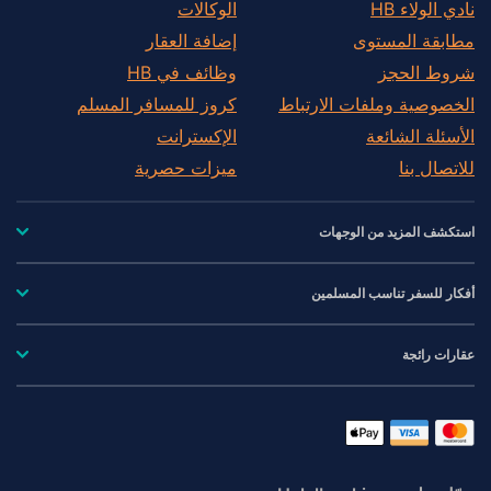
نادي الولاء HB
الوكالات
مطابقة المستوى
إضافة العقار
شروط الحجز
وظائف في HB
الخصوصية وملفات الارتباط
كروز للمسافر المسلم
الأسئلة الشائعة
الإكسترانت
للاتصال بنا
ميزات حصرية
استكشف المزيد من الوجهات
أفكار للسفر تناسب المسلمين
عقارات رائجة