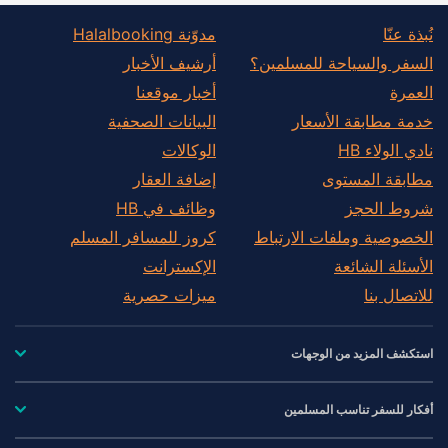
نُبذة عنّا
مدوّنة Halalbooking
السفر والسياحة للمسلمين؟
أرشيف الأخبار
العمرة
أخبار موقعنا
خدمة مطابقة الأسعار
البيانات الصحفية
نادي الولاء HB
الوكالات
مطابقة المستوى
إضافة العقار
شروط الحجز
وظائف في HB
الخصوصية وملفات الارتباط
كروز للمسافر المسلم
الأسئلة الشائعة
الإكسترانت
للاتصال بنا
ميزات حصرية
استكشف المزيد من الوجهات
أفكار للسفر تناسب المسلمين