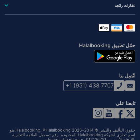
عقارات رائجة
حمّل تطبيق Halalbooking
اتّصِل بنا
+1 (951) 438 7707
تابعنا على
حقوق التأليف والنشر © 2014–2026 Halalbooking. ®Halalbooking هو
اسم تجاري لشركة Halalbooking المحدودة. رقم تسجيل العلامة التجارية
بالاتحاد الأوروبي: 012136751. جميع الحقوق محفوظة.