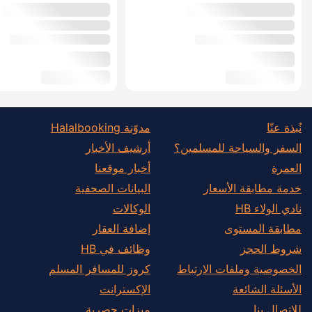
نُبذة عنّا
مدوّنة Halalbooking
السفر والسياحة للمسلمين؟
أرشيف الأخبار
العمرة
أخبار موقعنا
خدمة مطابقة الأسعار
البيانات الصحفية
نادي الولاء HB
الوكالات
مطابقة المستوى
إضافة العقار
شروط الحجز
وظائف في HB
الخصوصية وملفات الارتباط
كروز للمسافر المسلم
الأسئلة الشائعة
الإكسترانت
للاتصال بنا
ميزات حصرية