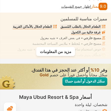
9.0
ممتاز
إظهار جميع التقييمات
مميزات مناسبة للمسلمين
الطعام الحلال بالطلب المُسبق
الطعام الحلال بالأماكن القريبة
غرفة خالية من الكحول
مسبح خارجي
• في بعض الغرف • شبه معزول
مسبح خارجي
• مُختلط • ملابس السباحة المحتشمة
حوض استحمام ساخن/جاكوزي
• في بعض الغرف • شبه معزول
مزيد من المعلومات
شطّاف يدوي مثبت
• في جميع الغرف
وفر
10‏%
أو أكثر عند الحجز في هذا الفندق.
سجّل مجاناً واحصل فوراً على خصم
Gold
سجّل الدخول أو أنشئ حسابًا
أسعار Maya Ubud Resort & Spa
شخصان
ليلة واحدة
ال