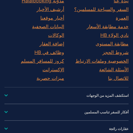
نُبذة عنّا
مدوّنة Halalbooking
السفر والسياحة للمسلمين؟
أرشيف الأخبار
العمرة
أخبار موقعنا
خدمة مطابقة الأسعار
البيانات الصحفية
نادي الولاء HB
الوكالات
مطابقة المستوى
إضافة العقار
شروط الحجز
وظائف في HB
الخصوصية وملفات الارتباط
كروز للمسافر المسلم
الأسئلة الشائعة
الإكسترانت
للاتصال بنا
ميزات حصرية
استكشف المزيد من الوجهات
أفكار للسفر تناسب المسلمين
عقارات رائجة