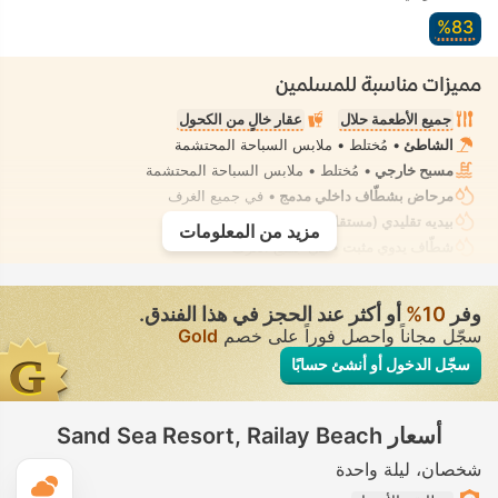
83‏%
مميزات مناسبة للمسلمين
جميع الأطعمة حلال
عقار خالٍ من الكحول
الشاطئ
• مُختلط • ملابس السباحة المحتشمة
مسبح خارجي
• مُختلط • ملابس السباحة المحتشمة
مرحاض بشطّاف داخلي مدمج
• في جميع الغرف
بيديه تقليدي (مستقل)
• في جميع الغرف
مزيد من المعلومات
شطّاف يدوي مثبت
• في جميع الغرف
وفر
10‏%
أو أكثر عند الحجز في هذا الفندق.
سجّل مجاناً واحصل فوراً على خصم
Gold
سجّل الدخول أو أنشئ حسابًا
أسعار Sand Sea Resort, Railay Beach
شخصان
ليلة واحدة
ال