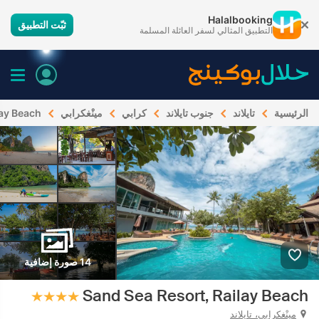
Halalbooking
ثبّت التطبيق
التطبيق المثالي لسفر العائلة المسلمة
الرئيسية
تايلاند
جنوب تايلاند
كرابي
مينْغكرابي
lay Beach
14 صورة إضافية
Sand Sea Resort, Railay Beach
مينْغكرابي، تايلاند