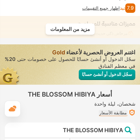
7.9
جيد
إظهار جميع التقييمات
مميزات مناسبة للمسلمين
مزيد من المعلومات
مرحاض ذكي حديث مع شطّاف
• في جميع الغرف
اغتنم العروض الحصرية لأعضاء
Gold
سجّل الدخول أو أنشئ حسابًا للحصول على خصومات حتى
20%
في معظم الفنادق
سجّل الدخول أو أنشئ حسابًا
أسعار THE BLOSSOM HIBIYA
شخصان
ليلة واحدة
ال
مطابقة الأسعار
THE BLOSSOM HIBIYA