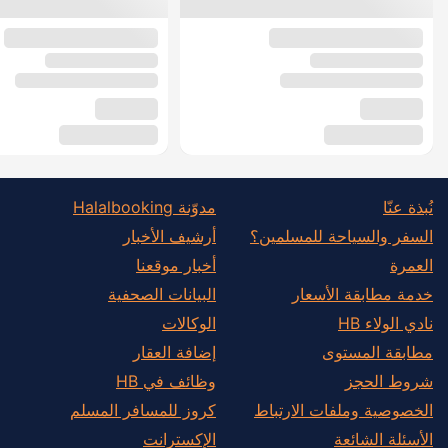
نُبذة عنّا
مدوّنة Halalbooking
السفر والسياحة للمسلمين؟
أرشيف الأخبار
العمرة
أخبار موقعنا
خدمة مطابقة الأسعار
البيانات الصحفية
نادي الولاء HB
الوكالات
مطابقة المستوى
إضافة العقار
شروط الحجز
وظائف في HB
الخصوصية وملفات الارتباط
كروز للمسافر المسلم
الأسئلة الشائعة
الإكسترانت