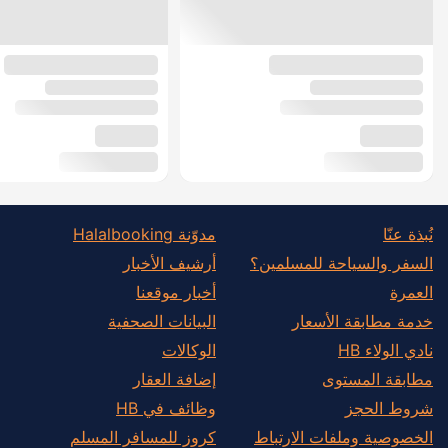
نُبذة عنّا
مدوّنة Halalbooking
السفر والسياحة للمسلمين؟
أرشيف الأخبار
العمرة
أخبار موقعنا
خدمة مطابقة الأسعار
البيانات الصحفية
نادي الولاء HB
الوكالات
مطابقة المستوى
إضافة العقار
شروط الحجز
وظائف في HB
الخصوصية وملفات الارتباط
كروز للمسافر المسلم