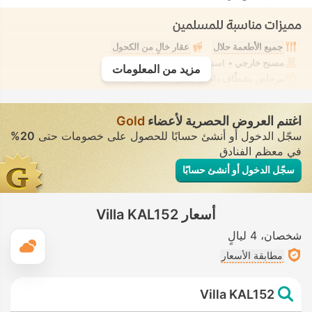
مميزات مناسبة للمسلمين
جميع الأطعمة حلال
عقار خالٍ من الكحول
مسبح خارجي
• استخدام خاص • معزول تمامًا
مزيد من المعلومات
مرحاض بشطّاف داخلي مدمج
• في جميع الفيلات
اغتنم العروض الحصرية لأعضاء
Gold
سجّل الدخول أو أنشئ حسابًا للحصول على خصومات حتى
20%
في معظم الفنادق
سجّل الدخول أو أنشئ حسابًا
أسعار Villa KAL152
شخصان
4 ليالٍ
ال
مطابقة الأسعار
Villa KAL152