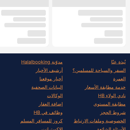
نُبذة عنّا
مدوّنة Halalbooking
السفر والسياحة للمسلمين؟
أرشيف الأخبار
العمرة
أخبار موقعنا
خدمة مطابقة الأسعار
البيانات الصحفية
نادي الولاء HB
الوكالات
مطابقة المستوى
إضافة العقار
شروط الحجز
وظائف في HB
الخصوصية وملفات الارتباط
كروز للمسافر المسلم
الأسئلة الشائعة
الإكسترانت