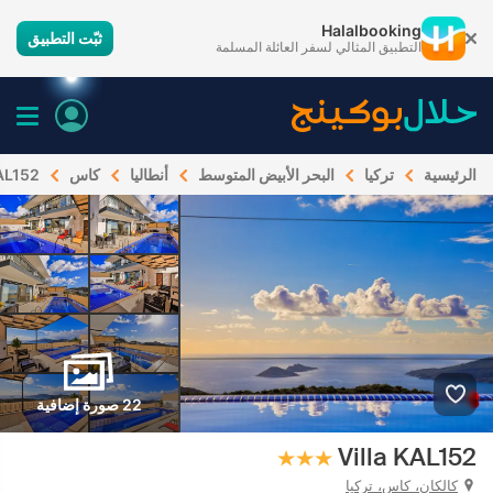
Halalbooking
ثبّت التطبيق
التطبيق المثالي لسفر العائلة المسلمة
الرئيسية
تركيا
البحر الأبيض المتوسط
أنطاليا
كاس
KAL152
22 صورة إضافية
Villa KAL152
كالكان، كاس، تركيا