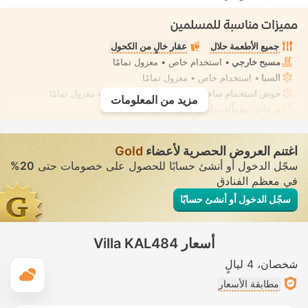
مميزات مناسبة للمسلمين
جميع الأطعمة حلال
عقار خالٍ من الكحول
مسبح خارجي
• استخدام خاص • معزول تمامًا
السبا
• استخدام خاص • معزول تمامًا
حوض استحمام ساخن/جاكوزي
• استخدام خاص • معزول تمامًا
مزيد من المعلومات
مرحاض بشطّاف داخلي مدمج
• في جميع الفيلات
اغتنم العروض الحصرية لأعضاء
Gold
سجّل الدخول أو أنشئ حسابًا للحصول على خصومات حتى
20%
في معظم الفنادق
سجّل الدخول أو أنشئ حسابًا
أسعار Villa KAL484
شخصان
4 ليالٍ
ال
مطابقة الأسعار