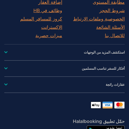
مطابقة المستوى
إضافة العقار
شروط الحجز
وظائف في HB
الخصوصية وملفات الارتباط
كروز للمسافر المسلم
الأسئلة الشائعة
الإكسترانت
للاتصال بنا
ميزات حصرية
استكشف المزيد من الوجهات
أفكار للسفر تناسب المسلمين
عقارات رائجة
حمّل تطبيق Halalbooking