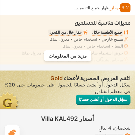
9.2
ممتاز
إظهار جميع التقييمات
مميزات مناسبة للمسلمين
جميع الأطعمة حلال
عقار خالٍ من الكحول
مسبح خارجي
• استخدام خاص • معزول تمامًا
السبا
• استخدام خاص • معزول تمامًا
حوض استحمام ساخن/جاكوزي
• استخدام خاص • معزول تمامًا
مزيد من المعلومات
مرحاض بشطّاف داخلي مدمج
• في جميع الفيلات
اغتنم العروض الحصرية لأعضاء
Gold
سجّل الدخول أو أنشئ حسابًا للحصول على خصومات حتى
20%
في معظم الفنادق
سجّل الدخول أو أنشئ حسابًا
أسعار Villa KAL492
شخصان
4 ليالٍ
ال