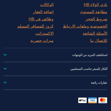
نادي الولاء HB
الوكالات
مطابقة المستوى
إضافة العقار
شروط الحجز
وظائف في HB
الخصوصية وملفات الارتباط
كروز للمسافر المسلم
الأسئلة الشائعة
الإكسترانت
للاتصال بنا
ميزات حصرية
استكشف المزيد من الوجهات
أفكار للسفر تناسب المسلمين
عقارات رائجة