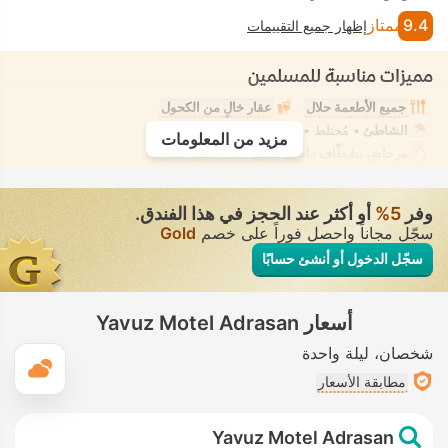
9.4
ممتاز
إظهار جميع التقييمات
مميزات مناسبة للمسلمين
جميع الأطعمة حلال
عقار خالٍ من الكحول
الشاطئ
• مُختلط • ملابس السباحة المحتشمة
مزيد من المعلومات
مرحاض بشطّاف داخلي مدمج
• في جميع الغرف
وفر
5‏%
أو أكثر عند الحجز في هذا الفندق.
سجّل مجاناً واحصل فوراً على خصم
Gold
سجّل الدخول أو أنشئ حسابًا
أسعار Yavuz Motel Adrasan
شخصان
ليلة واحدة
ال
مطابقة الأسعار
Yavuz Motel Adrasan