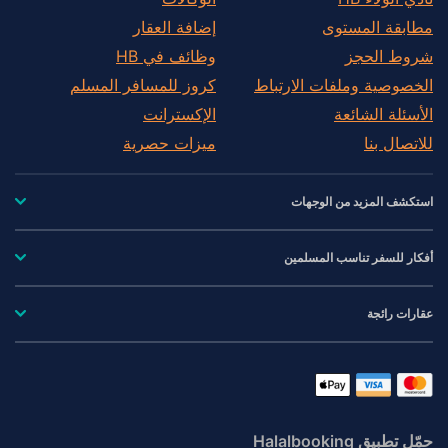
مطابقة المستوى
إضافة العقار
شروط الحجز
وظائف في HB
الخصوصية وملفات الارتباط
كروز للمسافر المسلم
الأسئلة الشائعة
الإكسترانت
للاتصال بنا
ميزات حصرية
استكشف المزيد من الوجهات
أفكار للسفر تناسب المسلمين
عقارات رائجة
حمّل تطبيق Halalbooking