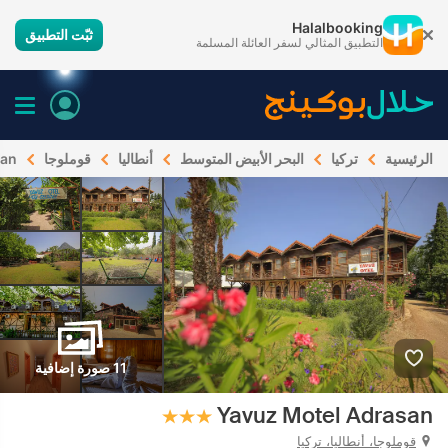
Halalbooking
ثبّت التطبيق
التطبيق المثالي لسفر العائلة المسلمة
الرئيسية
تركيا
البحر الأبيض المتوسط
أنطاليا
قوملوجا
san
11 صورة إضافية
Yavuz Motel Adrasan
قوملوجا، أنطاليا، تركيا