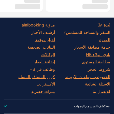
نُبذة عنّا
مدوّنة Halalbooking
السفر والسياحة للمسلمين؟
أرشيف الأخبار
العمرة
أخبار موقعنا
خدمة مطابقة الأسعار
البيانات الصحفية
نادي الولاء HB
الوكالات
مطابقة المستوى
إضافة العقار
شروط الحجز
وظائف في HB
الخصوصية وملفات الارتباط
كروز للمسافر المسلم
الأسئلة الشائعة
الإكسترانت
للاتصال بنا
ميزات حصرية
استكشف المزيد من الوجهات