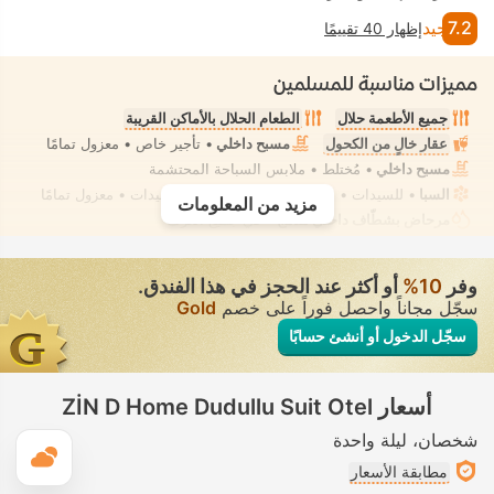
7.2
جيد
إظهار 40 تقييمًا
مميزات مناسبة للمسلمين
جميع الأطعمة حلال
الطعام الحلال بالأماكن القريبة
عقار خالٍ من الكحول
مسبح داخلي
• تأجير خاص • معزول تمامًا
مسبح داخلي
• مُختلط • ملابس السباحة المحتشمة
السبا
• للسيدات • معزول تمامًا
ساونا
• للسيدات • معزول تمامًا
مزيد من المعلومات
مرحاض بشطّاف داخلي مدمج
• في جميع الغرف
وفر
10‏%
أو أكثر عند الحجز في هذا الفندق.
سجّل مجاناً واحصل فوراً على خصم
Gold
سجّل الدخول أو أنشئ حسابًا
أسعار ZİN D Home Dudullu Suit Otel
شخصان
ليلة واحدة
ال
مطابقة الأسعار