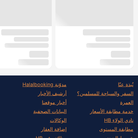
نُبذة عنّا
مدوّنة Halalbooking
السفر والسياحة للمسلمين؟
أرشيف الأخبار
العمرة
أخبار موقعنا
خدمة مطابقة الأسعار
البيانات الصحفية
نادي الولاء HB
الوكالات
مطابقة المستوى
إضافة العقار
شروط الحجز
وظائف في HB