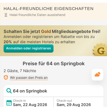
HALAL-FREUNDLICHE EIGENSCHAFTEN
Halal-freundliche Daten ausstehend
Schalten Sie jetzt
Gold
Mitgliedsangebote frei!
Anmelden oder registrieren um Rabatte von bis zu
20%
auf die meisten Hotels zu erhalten
Anmelden oder registrieren
Preise für 64 on Springbok
2 Gäste
7 Nächte
T
Wir passen den Preis an
64 on Springbok
Check-in
Check-out
Sam, 22 Aug 2026
Sam, 29 Aug 2026