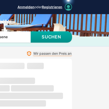
Anmelden
oder
Registrieren
LIME
SUCHEN
sene
Wir passen den Preis an