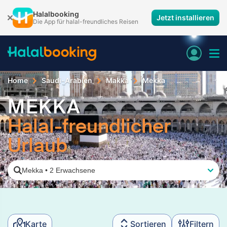
Halalbooking
Jetzt installieren
Die App für halal-freundliches Reisen
Home
Saudi-Arabien
Makka
Mekka
MEKKA
Halal-freundlicher
Urlaub
Mekka
•
2 Erwachsene
Karte
Sortieren
Filtern