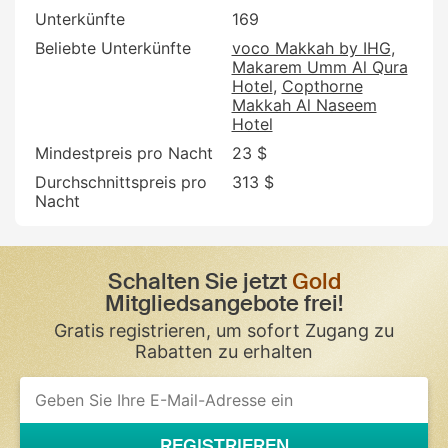
Unterkünfte
169
Beliebte Unterkünfte
voco Makkah by IHG
Makarem Umm Al Qura
Hotel
Copthorne
Makkah Al Naseem
Hotel
Mindestpreis pro Nacht
23 $
Durchschnittspreis pro
313 $
Nacht
Schalten Sie jetzt
Gold
Mitgliedsangebote frei!
Gratis registrieren, um sofort Zugang zu
Rabatten zu erhalten
If
you
are
a
REGISTRIEREN