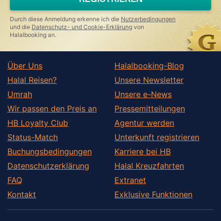
human,
ignore
this
Durch diese Anmeldung erkenne ich die
Nutzerbedingungen
field
und die
Datenschutz- und Cookie-Erklärung
von
Halalbooking an.
Über Uns
Halalbooking-Blog
Halal Reisen?
Unsere Newsletter
Umrah
Unsere e-News
Wir passen den Preis an
Pressemitteilungen
HB Loyalty Club
Agentur werden
Status-Match
Unterkunft registrieren
Buchungsbedingungen
Karriere bei HB
Datenschutzerklärung
Halal Kreuzfahrten
FAQ
Extranet
Kontakt
Exklusive Funktionen