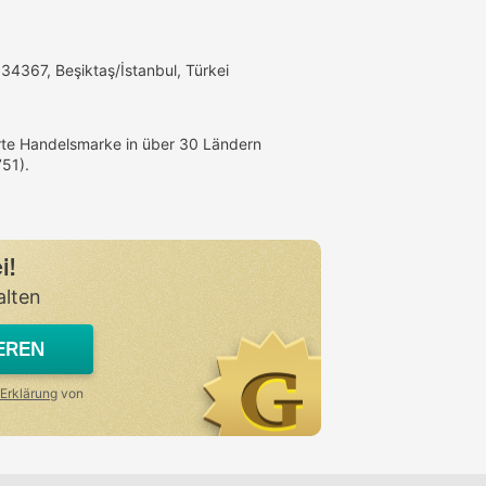
 34367, Beşiktaş/İstanbul, Türkei
ierte Handelsmarke in über 30 Ländern
51).
i!
alten
EREN
Erklärung
von