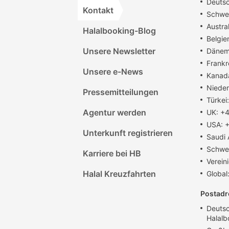
Deutsc
Kontakt
Schwei
Austra
Halalbooking-Blog
Belgie
Unsere Newsletter
Dänem
Frankr
Unsere e-News
Kanad
Nieder
Pressemitteilungen
Türkei
Agentur werden
UK: +
USA: +
Unterkunft registrieren
Saudi
Schwe
Karriere bei HB
Verein
Halal Kreuzfahrten
Global
Postadr
Deutsc
Halalb