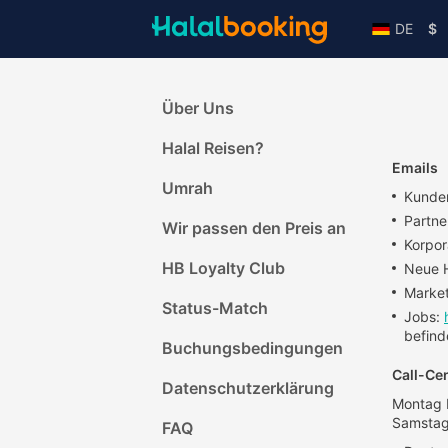
DE
$
Über Uns
Halal Reisen?
Emails
Umrah
Kunde
Partne
Wir passen den Preis an
Korpor
HB Loyalty Club
Neue H
Market
Status-Match
Jobs:
befind
Buchungsbedingungen
Call-Ce
Datenschutzerklärung
Montag b
Samstag 
FAQ