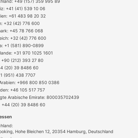
hland: +49 (157) 359 995 89
z: +41 (41) 539 10 06
lien: +61 483 98 20 32
n: +32 (42) 776 600
ark: +45 78 766 068
eich: +32 (42) 776 600
a: +1 (581) 890-0899
lande: +31 970 1025 1601
: +90 (212) 393 27 80
44 (20) 39 8486 60
1 (951) 438 7707
 Arabien: +966 800 850 0386
den: +46 105 517 757
igte Arabische Emirate: 800035702439
: +44 (20) 39 8486 60
essen
hland:
ooking, Hohe Bleichen 12, 20354 Hamburg, Deutschland