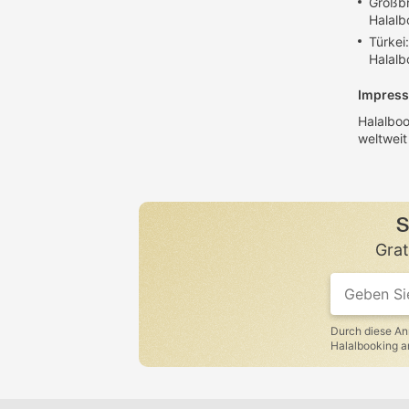
Großbr
Halalb
Türkei:
Halalb
Impres
Halalboo
weltwei
S
Grat
Durch diese An
Halalbooking a