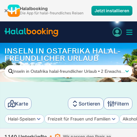
Halalbooking
Jetzt installieren
Die App für halal-freundliches Reisen
INSELN IN OSTAFRIKA HALAL-
FREUNDLICHER URLAUB
Inseln in Ostafrika halal-freundlicher Urlaub
•
2 Erwachsene
Karte
Sortieren
Filtern
Halal-Speisen
Freizeit für Frauen und Familien
Alkohol
1.140 Unterkünfte
Wir passen den Preis an