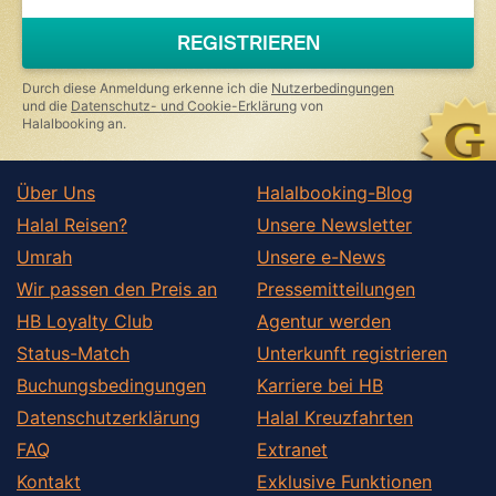
REGISTRIEREN
Durch diese Anmeldung erkenne ich die
Nutzerbedingungen
und die
Datenschutz- und Cookie-Erklärung
von
Halalbooking an.
Über Uns
Halalbooking-Blog
Halal Reisen?
Unsere Newsletter
Umrah
Unsere e-News
Wir passen den Preis an
Pressemitteilungen
HB Loyalty Club
Agentur werden
Status-Match
Unterkunft registrieren
Buchungsbedingungen
Karriere bei HB
Datenschutzerklärung
Halal Kreuzfahrten
FAQ
Extranet
Kontakt
Exklusive Funktionen