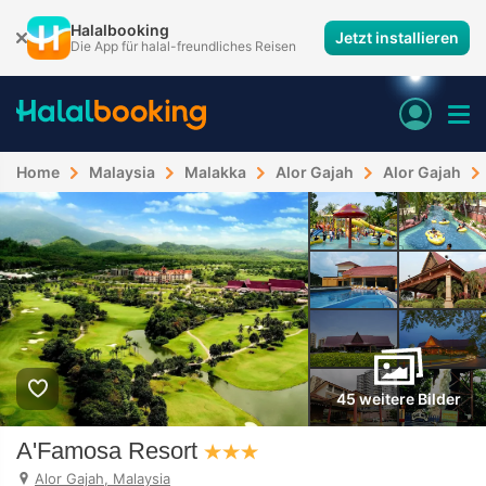
Halalbooking
Jetzt installieren
Die App für halal-freundliches Reisen
Home
Malaysia
Malakka
Alor Gajah
Alor Gajah
45 weitere Bilder
A'Famosa Resort
Alor Gajah, Malaysia