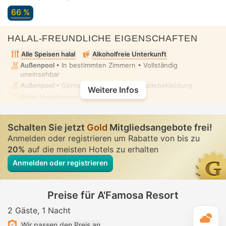
66 %
HALAL-FREUNDLICHE EIGENSCHAFTEN
Alle Speisen halal
Alkoholfreie Unterkunft
Außenpool
• In bestimmten Zimmern • Vollständig
uneinsehbar
Außenpool
• Gemischt • Bescheidene Badebekleidung
Weitere Infos
Bidet-Handbrause
• In allen Zimmern
Schalten Sie jetzt
Gold
Mitgliedsangebote frei!
Anmelden oder registrieren um Rabatte von bis zu
20%
auf die meisten Hotels zu erhalten
Anmelden oder registrieren
Preise für A'Famosa Resort
2 Gäste
1 Nacht
T
Wir passen den Preis an