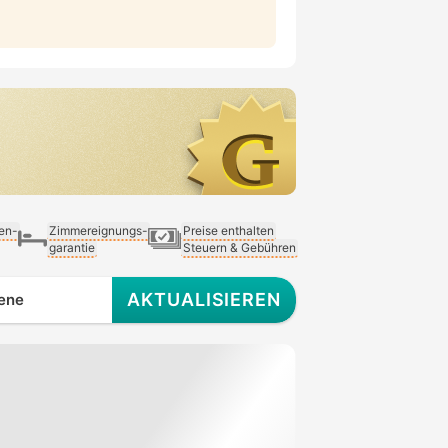
ien-
Zimmereignungs-
Preise enthalten
garantie
Steuern & Gebühren
AKTUALISIEREN
ene