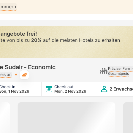
Zimmern
angebote frei!
tte von bis zu
20%
auf die meisten Hotels zu erhalten
e Sudair - Economic
Präziser Famil
Gesamtpreis
Typische Wetterlage
eis an
Check-in
Check-out
onomic
2 Erwachs
Son, 1 Nov 2026
Mon, 2 Nov 2026