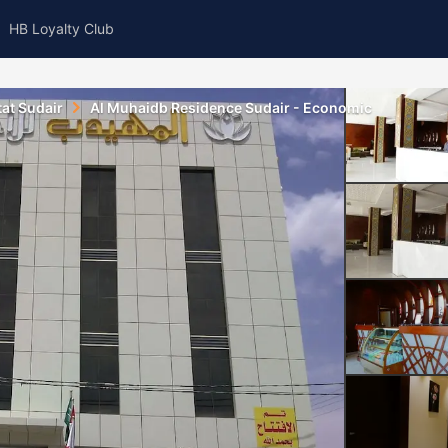
HB Loyalty Club
at Sudair
Al Muhaidb Residence Sudair - Economic