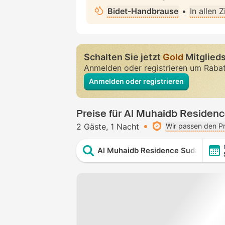
Bidet-Handbrause
•
In allen 
Schalten Sie jetzt
Gold
Mitglieds
Anmelden oder registrieren um Raba
Anmelden oder registrieren
Preise für Al Muhaidb Residenc
2 Gäste
1 Nacht
Wir passen den Pr
Al Muhaidb Residence Sudair - Ec