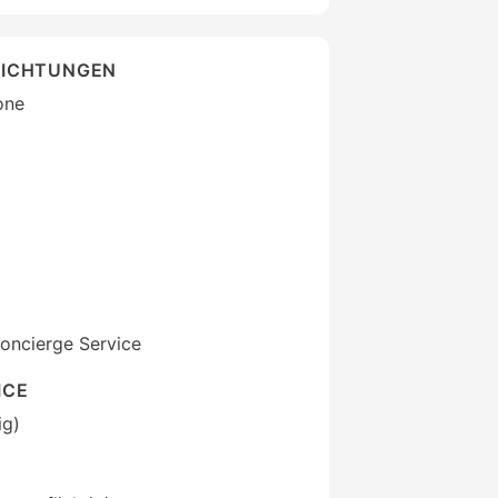
RICHTUNGEN
one
oncierge Service
ICE
ig)