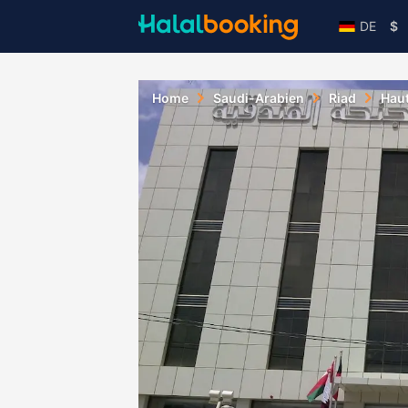
DE
$
Home
Saudi-Arabien
Riad
Haut