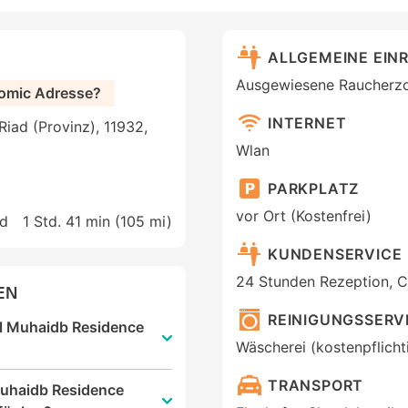
ALLGEMEINE EIN
Ausgewiesene Raucherz
nomic Adresse?
INTERNET
Riad (Provinz), 11932,
Wlan
PARKPLATZ
vor Ort (Kostenfrei)
ad
1 Std. 41 min (
105 mi
)
KUNDENSERVICE
24 Stunden Rezeption, C
EN
REINIGUNGSSERV
 Al Muhaidb Residence
Wäscherei (kostenpflicht
TRANSPORT
Muhaidb Residence