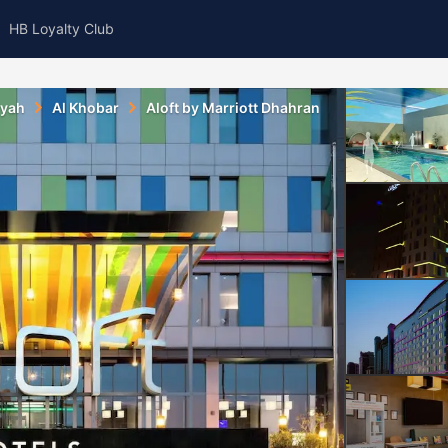
HB Loyalty Club
yyah
Al Khobar
Aloft by Marriott Dhahran