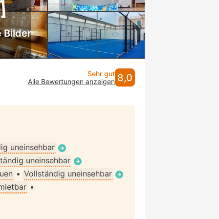
 Bilder
Sehr gut
8,0
Alle Bewertungen anzeigen
dig uneinsehbar
ständig uneinsehbar
auen
•
Vollständig uneinsehbar
 mietbar
•