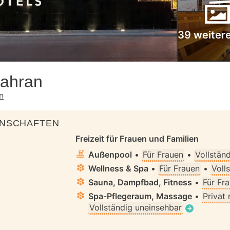
39 weitere
hahran
n
ENSCHAFTEN
Freizeit für Frauen und Familien
Außenpool
•
Für Frauen
•
Vollstän
Wellness & Spa
•
Für Frauen
•
Voll
Sauna, Dampfbad, Fitness
•
Für Fr
Spa-Pflegeraum, Massage
•
Privat
Vollständig uneinsehbar