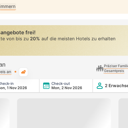
Zimmern
angebote frei!
tte von bis zu
20%
auf die meisten Hotels zu erhalten
ran
Präziser Famil
Gesamtpreis
Typische Wetterlage
eis an
heck-in
Check-out
2 Erwachs
on, 1 Nov 2026
Mon, 2 Nov 2026