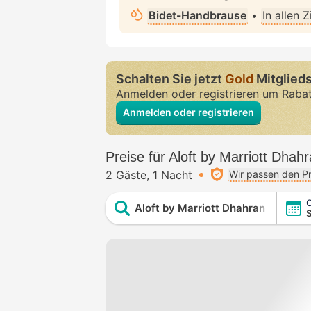
Bidet-Handbrause
•
In allen 
Schalten Sie jetzt
Gold
Mitglieds
Anmelden oder registrieren um Raba
Anmelden oder registrieren
Preise für Aloft by Marriott Dhah
2 Gäste
1 Nacht
Wir passen den Pr
C
Aloft by Marriott Dhahran
S