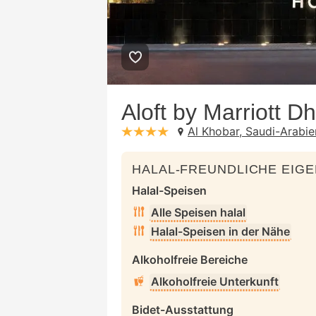
Aloft by Marriott D
Al Khobar, Saudi-Arabie
stars: 4
HALAL-FREUNDLICHE EIG
Halal-Speisen
Alle Speisen halal
Halal-Speisen in der Nähe
Alkoholfreie Bereiche
Alkoholfreie Unterkunft
Bidet-Ausstattung