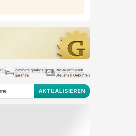
ien-
Zimmereignungs-
Preise enthalten
garantie
Steuern & Gebühren
AKTUALISIEREN
ene