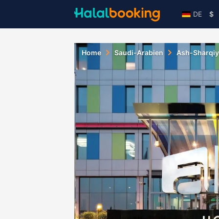
DE
$
Home
Saudi-Arabien
Ash-Sharqi