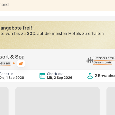
ehend
angebote frei!
tte von bis zu
20%
auf die meisten Hotels zu erhalten
sort & Spa
Präziser Famil
Gesamtpreis
Typische Wetterlage
eis an
Check-in
Check-out
2 Erwachs
Die, 1 Sep 2026
Mit, 2 Sep 2026