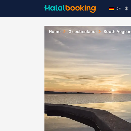
DE
$
Home
Griechenland
South Aegea