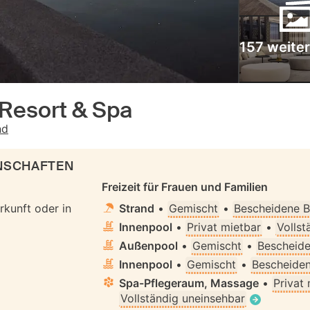
157 weiter
Resort & Spa
nd
ENSCHAFTEN
Freizeit für Frauen und Familien
rkunft oder in
Strand
•
Gemischt
•
Bescheidene B
Innenpool
•
Privat mietbar
•
Vollst
Außenpool
•
Gemischt
•
Bescheide
Innenpool
•
Gemischt
•
Bescheiden
Spa-Pflegeraum, Massage
•
Privat
Vollständig uneinsehbar