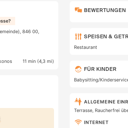
BEWERTUNGEN
esse?
emeinde), 846 00,
SPEISEN & GET
Restaurant
ykonos
11 min (
4,3 mi
)
FÜR KINDER
Babysitting/Kinderservic
ALLGEMEINE EIN
Terrasse, Raucherfrei übe
t
INTERNET