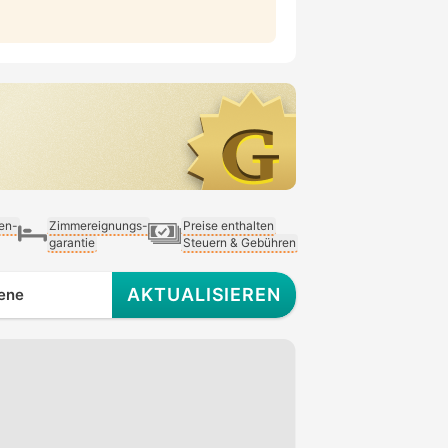
ien-
Zimmereignungs-
Preise enthalten
garantie
Steuern & Gebühren
AKTUALISIEREN
ene