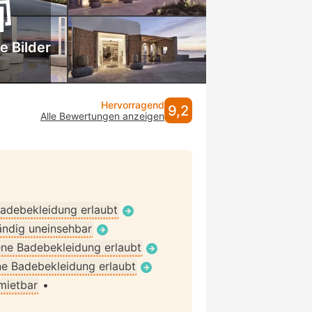
e Bilder
Hervorragend
9,2
Alle Bewertungen anzeigen
adebekleidung erlaubt
ändig uneinsehbar
ne Badebekleidung erlaubt
e Badebekleidung erlaubt
 mietbar
•