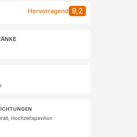
9,2
Hervorragend
RÄNKE
e
RICHTUNGEN
rall, Hochzeitspavillon