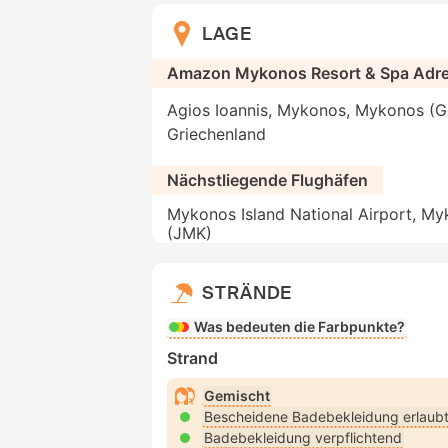
LAGE
Amazon Mykonos Resort & Spa Adr
Agios Ioannis, Mykonos, Mykonos (G
Griechenland
Nächstliegende Flughäfen
Mykonos Island National Airport, M
(JMK)
STRÄNDE
Was bedeuten die Farbpunkte?
Strand
Gemischt
Bescheidene Badebekleidung erlaub
Badebekleidung verpflichtend