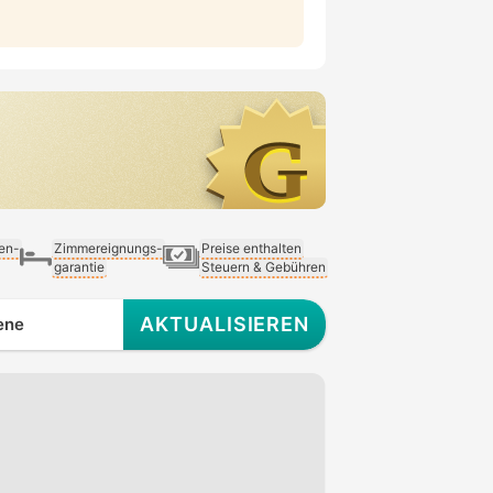
ien-
Zimmereignungs-
Preise enthalten
garantie
Steuern & Gebühren
AKTUALISIEREN
ene