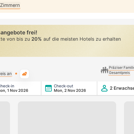
n Zimmern
angebote frei!
tte von bis zu
20%
auf die meisten Hotels zu erhalten
Präziser Famil
Gesamtpreis
Typische Wetterlage
eis an
heck-in
Check-out
2 Erwachs
on, 1 Nov 2026
Mon, 2 Nov 2026