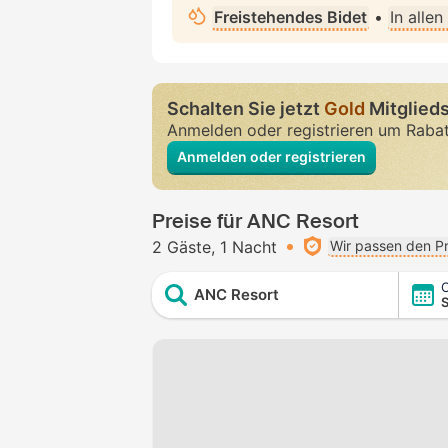
Freistehendes Bidet
•
In alle
Schalten Sie jetzt
Gold
Mitglieds
Anmelden oder registrieren um Raba
Anmelden oder registrieren
Preise für ANC Resort
2 Gäste
1 Nacht
Wir passen den Pr
C
ANC Resort
S