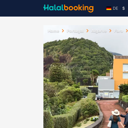
DE
$
Home
Portugal
Algarve
Faro