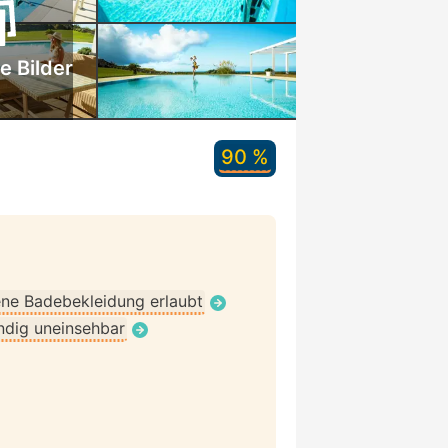
e Bilder
90 %
ne Badebekleidung erlaubt
ndig uneinsehbar