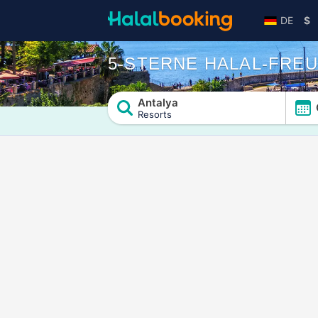
DE
$
5-STERNE HALAL-FREU
Antalya
Resorts