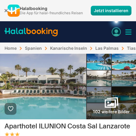
Halalbooking
Jetzt installieren
Die App für halal-freundliches Reisen
Home
Spanien
Kanarische Inseln
Las Palmas
Tias
102 weitere Bilder
Aparthotel ILUNION Costa Sal Lanzarote