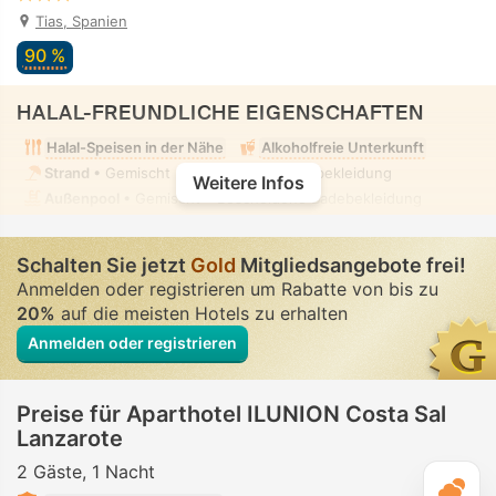
Tias, Spanien
90 %
HALAL-FREUNDLICHE EIGENSCHAFTEN
Halal-Speisen in der Nähe
Alkoholfreie Unterkunft
Strand
• Gemischt • Bescheidene Badebekleidung
Weitere Infos
Außenpool
• Gemischt • Bescheidene Badebekleidung
Schalten Sie jetzt
Gold
Mitgliedsangebote frei!
Anmelden oder registrieren um Rabatte von bis zu
20%
auf die meisten Hotels zu erhalten
Anmelden oder registrieren
Preise für Aparthotel ILUNION Costa Sal
Lanzarote
2 Gäste
1 Nacht
T