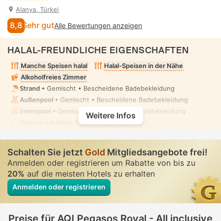
Alanya, Türkei
8,8
Sehr gut
Alle Bewertungen anzeigen
HALAL-FREUNDLICHE EIGENSCHAFTEN
Manche Speisen halal
Halal-Speisen in der Nähe
Alkoholfreies Zimmer
Strand
• Gemischt • Bescheidene Badebekleidung
Außenpool
• Gemischt • Bescheidene Badebekleidung
Innenpool
• Gemischt • Bescheidene Badebekleidung
Weitere Infos
Toilette mit Bidet-Düse
• In allen Zimmern
Schalten Sie jetzt
Gold
Mitgliedsangebote frei!
Anmelden oder registrieren um Rabatte von bis zu
20%
auf die meisten Hotels zu erhalten
Anmelden oder registrieren
Preise für AQI Pegasos Royal - All inclusive