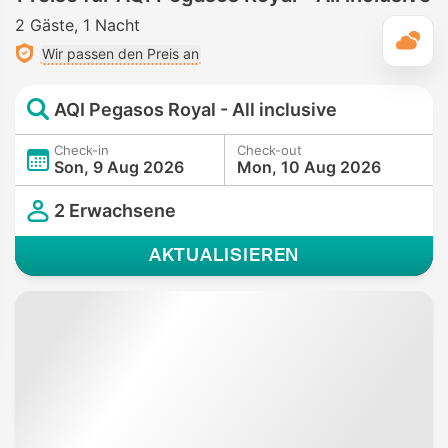
2 Gäste
1 Nacht
T
Wir passen den Preis an
AQI Pegasos Royal - All inclusive
Check-in
Check-out
Son, 9 Aug 2026
Mon, 10 Aug 2026
2 Erwachsene
AKTUALISIEREN