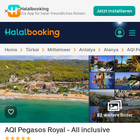
Halalbooking
Jetzt installieren
Die App für halal-freundliches Reisen
Home
Türkei
Mittelmeer
Antalya
Alanya
AQI Pe
82 weitere Bilder
AQI Pegasos Royal - All inclusive