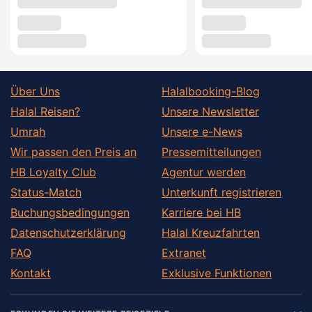
Über Uns
Halalbooking-Blog
Halal Reisen?
Unsere Newsletter
Umrah
Unsere e-News
Wir passen den Preis an
Pressemitteilungen
HB Loyalty Club
Agentur werden
Status-Match
Unterkunft registrieren
Buchungsbedingungen
Karriere bei HB
Datenschutzerklärung
Halal Kreuzfahrten
FAQ
Extranet
Kontakt
Exklusive Funktionen