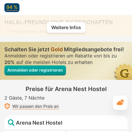
94 %
HALAL-FREUNDLICHE EIGENSCHAFTEN
Weitere Infos
Freistehendes Bidet
• In allen Zimmern
Schalten Sie jetzt
Gold
Mitgliedsangebote frei!
Anmelden oder registrieren um Rabatte von bis zu
20%
auf die meisten Hotels zu erhalten
Anmelden oder registrieren
Preise für Arena Nest Hostel
2 Gäste
7 Nächte
T
Wir passen den Preis an
Arena Nest Hostel