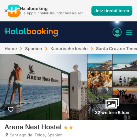
Halalbooking
Jetzt installieren
Die App für halal-freundliches Reisen
Home
Spanien
Kanarische Inseln
Santa Cruz de Tener
32 weitere Bilder
Arena Nest Hostel
Santiago del Teide, Spanien