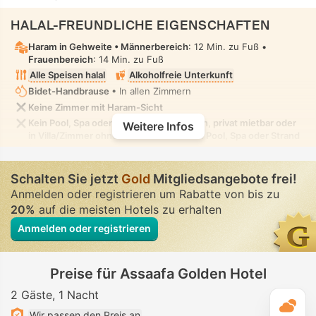
HALAL-FREUNDLICHE EIGENSCHAFTEN
Haram in Gehweite •
Männerbereich
: 12 Min. zu Fuß •
Frauenbereich
: 14 Min. zu Fuß
Alle Speisen halal
Alkoholfreie Unterkunft
Bidet-Handbrause
• In allen Zimmern
Keine Zimmer mit Haram-Sicht
Kein Pool, Spa oder Strand nur für Frauen, privat mietbar oder
Weitere Infos
in Villa/Zimmer ohne Einsehbarkeit. Kein Pool, Spa oder Strand
für gemischte Nutzung, in dem bescheidene Badebekleidung
erlaubt ist
Schalten Sie jetzt
Gold
Mitgliedsangebote frei!
Anmelden oder registrieren um Rabatte von bis zu
20%
auf die meisten Hotels zu erhalten
Anmelden oder registrieren
Preise für Assaafa Golden Hotel
2 Gäste
1 Nacht
T
Wir passen den Preis an