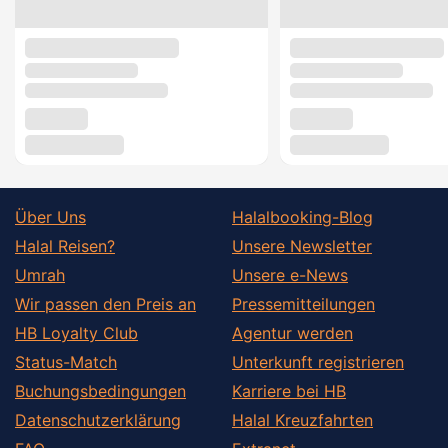
Über Uns
Halalbooking-Blog
Halal Reisen?
Unsere Newsletter
Umrah
Unsere e-News
Wir passen den Preis an
Pressemitteilungen
HB Loyalty Club
Agentur werden
Status-Match
Unterkunft registrieren
Buchungsbedingungen
Karriere bei HB
Datenschutzerklärung
Halal Kreuzfahrten