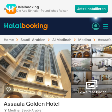
Halalbooking
Jetzt installieren
Die App für halal-freundliches Reisen
Home
Saudi-Arabien
Al Madinah
Medina
Assaafa
12 weitere Bilder
Assaafa Golden Hotel
Medina, Saudi-Arabien