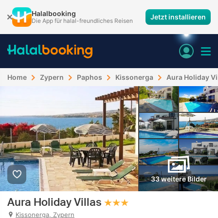
Halalbooking
Jetzt installieren
Die App für halal-freundliches Reisen
Home
Zypern
Paphos
Kissonerga
Aura Holiday Vi
33 weitere Bilder
Aura Holiday Villas
Kissonerga, Zypern