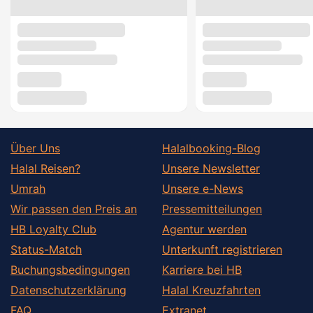
Über Uns
Halalbooking-Blog
Halal Reisen?
Unsere Newsletter
Umrah
Unsere e-News
Wir passen den Preis an
Pressemitteilungen
HB Loyalty Club
Agentur werden
Status-Match
Unterkunft registrieren
Buchungsbedingungen
Karriere bei HB
Datenschutzerklärung
Halal Kreuzfahrten
FAQ
Extranet