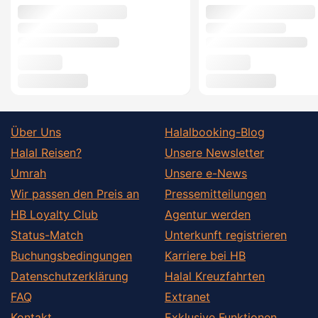
Über Uns
Halalbooking-Blog
Halal Reisen?
Unsere Newsletter
Umrah
Unsere e-News
Wir passen den Preis an
Pressemitteilungen
HB Loyalty Club
Agentur werden
Status-Match
Unterkunft registrieren
Buchungsbedingungen
Karriere bei HB
Datenschutzerklärung
Halal Kreuzfahrten
FAQ
Extranet
Kontakt
Exklusive Funktionen