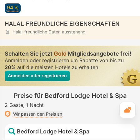
94 %
HALAL-FREUNDLICHE EIGENSCHAFTEN
Halal-freundliche Daten ausstehend
Schalten Sie jetzt
Gold
Mitgliedsangebote frei!
Anmelden oder registrieren um Rabatte von bis zu
20%
auf die meisten Hotels zu erhalten
Anmelden oder registrieren
Preise für Bedford Lodge Hotel & Spa
2 Gäste
1 Nacht
T
Wir passen den Preis an
Bedford Lodge Hotel & Spa