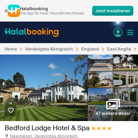
Halalbooking
Jetzt installieren
Die App für halal-freundliches Reisen
Home
Vereinigtes Königreich
England
East Anglia
47 weitere Bilder
Bedford Lodge Hotel & Spa
Newmarket, Vereinigtes Königreich