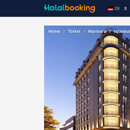
DE
$
Home
Türkei
Marmara
Istanbu