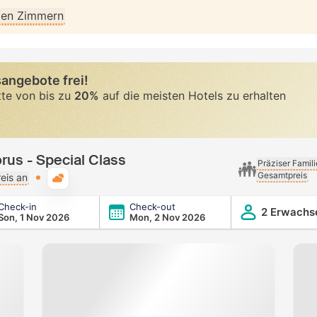
llen Zimmern
angebote frei!
tte von bis zu
20%
auf die meisten Hotels zu erhalten
rus - Special Class
Präziser Famil
Gesamtpreis
Typische Wetterlage
eis an
Check-in
Check-out
 Class
2 Erwachs
Son, 1 Nov 2026
Mon, 2 Nov 2026