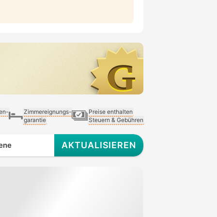
ien-
Zimmereignungs-
Preise enthalten
garantie
Steuern & Gebühren
AKTUALISIEREN
ene