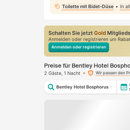
Toilette mit Bidet-Düse
•
In a
Schalten Sie jetzt
Gold
Mitglieds
Anmelden oder registrieren um Raba
Anmelden oder registrieren
Preise für Bentley Hotel Bospho
2 Gäste
1 Nacht
Wir passen den Pr
Bentley Hotel Bosphorus - Special