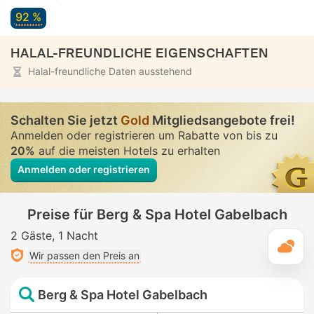
92 %
HALAL-FREUNDLICHE EIGENSCHAFTEN
Halal-freundliche Daten ausstehend
Schalten Sie jetzt
Gold
Mitgliedsangebote frei!
Anmelden oder registrieren um Rabatte von bis zu
20%
auf die meisten Hotels zu erhalten
Anmelden oder registrieren
Preise für Berg & Spa Hotel Gabelbach
2 Gäste
1 Nacht
T
Wir passen den Preis an
Berg & Spa Hotel Gabelbach