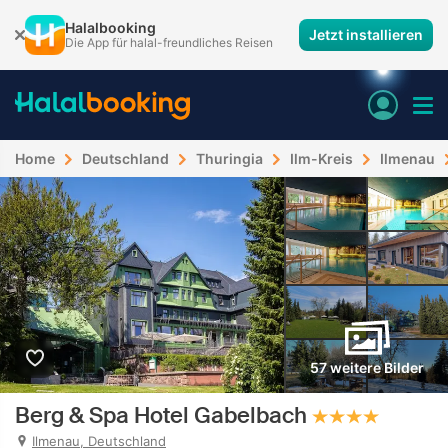
Halalbooking
Jetzt installieren
Die App für halal-freundliches Reisen
Home
Deutschland
Thuringia
Ilm-Kreis
Ilmenau
57 weitere Bilder
Berg & Spa Hotel Gabelbach
Ilmenau, Deutschland