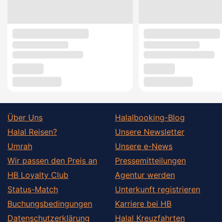
Über Uns
Halalbooking-Blog
Halal Reisen?
Unsere Newsletter
Umrah
Unsere e-News
Wir passen den Preis an
Pressemitteilungen
HB Loyalty Club
Agentur werden
Status-Match
Unterkunft registrieren
Buchungsbedingungen
Karriere bei HB
Datenschutzerklärung
Halal Kreuzfahrten