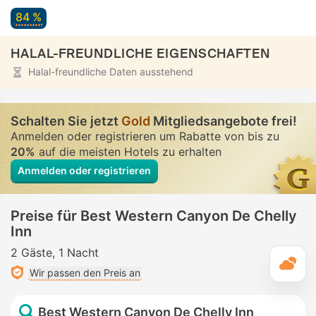
84 %
HALAL-FREUNDLICHE EIGENSCHAFTEN
Halal-freundliche Daten ausstehend
Schalten Sie jetzt
Gold
Mitgliedsangebote frei!
Anmelden oder registrieren um Rabatte von bis zu
20%
auf die meisten Hotels zu erhalten
Anmelden oder registrieren
Preise für Best Western Canyon De Chelly
Inn
2 Gäste
1 Nacht
T
Wir passen den Preis an
Best Western Canyon De Chelly Inn