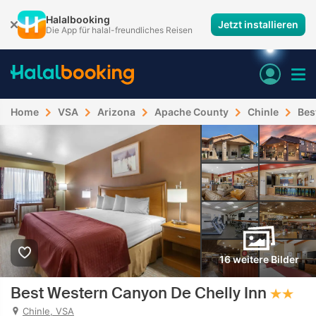
Halalbooking
Jetzt installieren
Die App für halal-freundliches Reisen
Home
VSA
Arizona
Apache County
Chinle
Bes
16 weitere Bilder
Best Western Canyon De Chelly Inn
Chinle, VSA